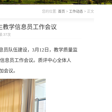
您的位置:
首页
>
工作动态
> 正文
期学生教学信息员工作会议
读:
37
次
息员队伍建设，
3
月
12
日，教学质量监
信息员工作会议。质评中心全体人
加会议。