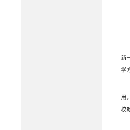
新
学
用
校