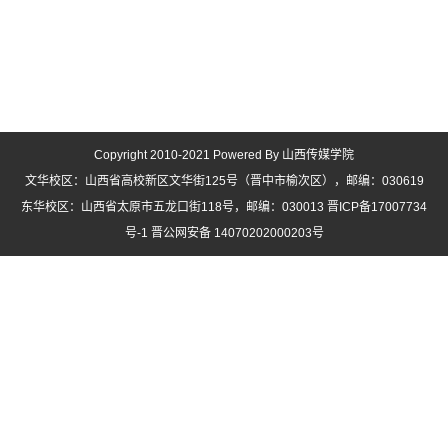
Copyright 2010-2021 Powered By 山西传媒学院
文华校区：山西省高校新区文华街125号（晋中市榆次区），邮编：030619
东华校区：山西省太原市五龙口街118号，邮编：030013 晋ICP备17007734
号-1 晋公网安备 14070202000203号