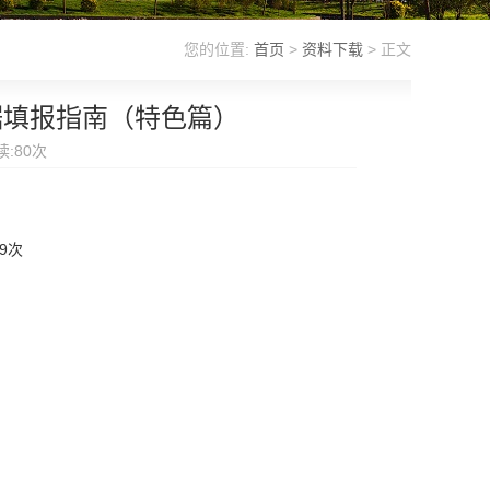
您的位置:
首页
>
资料下载
> 正文
据填报指南（特色篇）
读:
80
次
9
次