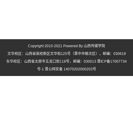
Copyright 2010-2021 Powered By 山西传媒学院
文华校区：山西省高校新区文华街125号（晋中市榆次区），邮编：030619
东华校区：山西省太原市五龙口街118号，邮编：030013 晋ICP备17007734
号-1 晋公网安备 14070202000203号