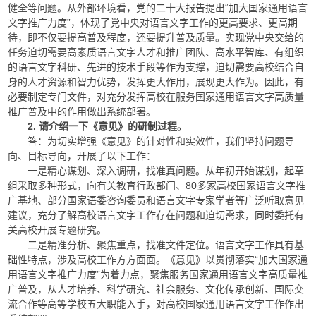
健全等问题。从外部环境看，党的二十大报告提出“加大国家通用语言
文字推广力度”，体现了党中央对语言文字工作的更高要求、更高期
待，即不仅要提高普及程度，还要提升普及质量。实现党中央交给的
任务迫切需要高素质语言文字人才和推广团队、高水平智库、有组织
的语言文字科研、先进的技术手段等作为支撑，迫切需要高校结合自
身的人才资源和智力优势，发挥更大作用，展现更大作为。因此，有
必要制定专门文件，对充分发挥高校在服务国家通用语言文字高质量
推广普及中的作用做出系统部署。
2. 请介绍一下《意见》的研制过程。
答：为切实增强《意见》的针对性和实效性，我们坚持问题导
向、目标导向，开展了以下工作：
一是精心谋划、深入调研，找准真问题。从年初开始谋划，起草
组采取多种形式，向有关教育行政部门、80多家高校国家语言文字推
广基地、部分国家语委咨询委员和语言文字专家学者等广泛听取意见
建议，充分了解高校语言文字工作存在问题和迫切需求，同时委托有
关高校开展专题研究。
二是精准分析、聚焦重点，找准文件定位。语言文字工作具有基
础性特点，涉及高校工作方方面面。《意见》以贯彻落实“加大国家通
用语言文字推广力度”为着力点，聚焦服务国家通用语言文字高质量推
广普及，从人才培养、科学研究、社会服务、文化传承创新、国际交
流合作等高等学校五大职能入手，对高校国家通用语言文字工作作出