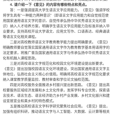
4. 请介绍一下《意见》的内容有哪些特点和亮点。
答：一是强调提高大学生语言文字应用能力。《意见》强调学校
将学生具有“一种能力两种意识”（即语言文字应用能力和自觉规范使
用国家通用语言文字的意识、自觉传承弘扬中华优秀语言文化的意
识）纳入人才培养方案，明确学生语言文字应用能力及标准并纳入毕
业要求。支持高校开设大学语文、应用文写作、口语表达、经典诵读
等语言文化相关课程。
二是对高校教师语言文字教育教学能力提出明确要求。《意见》
明确教师要自觉落实国家通用语言文字作为教育教学基本用语用字的
法定要求，将推广普及国家通用语言文字与传承弘扬中华优秀语言文
化有机融入课程思政。
三是对高校语言文字规范化和校园文化环境建设提出新要求。
《意见》提出加强校园语言文化环境建设，突出国家通用语言文字主
体地位，弘扬社会主义核心价值观。明确将高校语言文字规范化要求
纳入课堂教学质量监控、教材审查和学位论文抽检范围。
四是对高校服务全面推进乡村振兴提出新思路。《意见》提出高
校要服务区域经济发展和乡土文化传承，发挥学科专业优势，探索语
言技术、语言生态、语言经济助力乡村产业发展、乡村文化振兴和建
设宜居宜业和美乡村的特色模式。
五是推动高校语言文字科学研究聚焦社会应用。《意见》提出，
加强有组织科研，推动语言文字与人工智能、大数据、云计算等相关