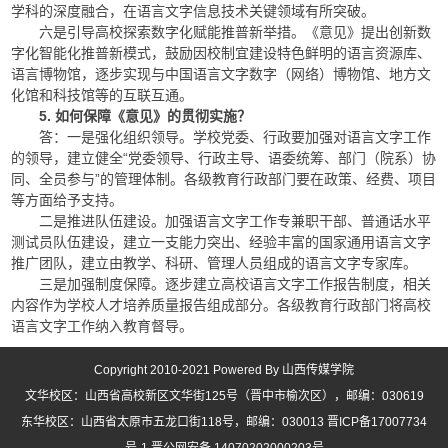
学科的深度融合，在语言文字信息技术关键领域有所突破。
六是引导高校探索数字化赋能推普新举措。《意见》提出创新数
字化智能化推普新模式，鼓励因校制宜建设特色鲜明的语言资源库、
语言博物馆，逐步实现与中国语言文字数字（网络）博物馆、地方文
化馆和科技馆等的互联互通。
5. 如何保障《意见》的贯彻实施？
答：一是强化组织领导。学校党委、行政要加强对语言文字工作
的领导，建立健全“党委领导、行政主导、语委统筹、部门（院系）协
同、全员参与”的管理体制。各级教育行政部门要在政策、经费、项目
等方面给予支持。
二是推进队伍建设。加强语言文字工作专兼职干部、普通话水平
测试员队伍建设，建立一支能力突出、经验丰富的国家通用语言文字
推广团队，建立由教学、科研、管理人员组成的语言文字专家库。
三是加强制度保障。逐步建立高校语言文字工作报告制度，相关
内容作为学校人才培养质量报告组成部分。各级教育行政部门将高校
语言文字工作纳入教育督导。
Copyright 2010-2021 Powered By 山西传媒学院
文华校区：山西省高校新区文华街125号（晋中市榆次区），邮编：030619
东华校区：山西省太原市五龙口街118号，邮编：030013 晋ICP备17007734