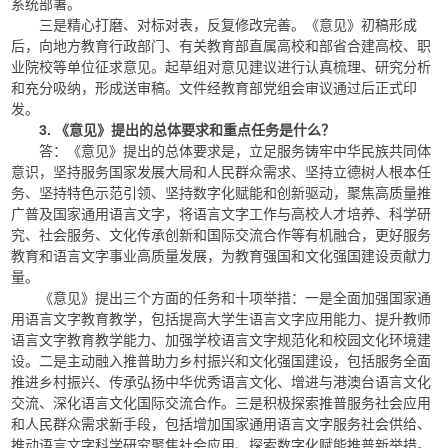
系统部署。
三是精心打磨、对标对表，反复修改完善。《意见》初稿形成
后，向地方教育行政部门、有关教育部直属高校和部省合建高校、职
业院校等单位征求意见。起草组对意见建议进行认真梳理、研究分析
和充分吸纳，形成送审稿。文件经教育部党组会审议通过后正式印
发。
3. 《意见》提出的总体要求和重点任务是什么？
答：《意见》提出的总体要求是，立足服务铸牢中华民族共同体
意识，坚持服务国家发展大局和人民群众需求、坚持立德树人根本任
务、坚持特色示范引领、坚持数字化赋能和创新驱动，聚焦高质量推
广普及国家通用语言文字，将语言文字工作与高校人才培养、科学研
究、社会服务、文化传承创新和国际交流合作等有机融合，更好服务
教育和语言文字事业高质量发展，为教育强国和文化强国建设贡献力
量。
《意见》提出三个方面的任务和十项举措：一是全面加强国家通
用语言文字教育教学，包括提高大学生语言文字应用能力、提升教师
语言文字教育教学能力、加强学校语言文字规范化和校园文化环境建
设。二是主动融入推普助力乡村振兴和文化强国建设，包括服务全面
推进乡村振兴、传承弘扬中华优秀语言文化、增进与港澳台语言文化
交流、深化语言文化国际交流合作。三是积极探索推普服务社会应用
和人民群众需求新手段，包括增加国家通用语言文字服务社会供给、
推动语言文字科学研究聚焦社会应用、探索数字化赋能推普新举措。