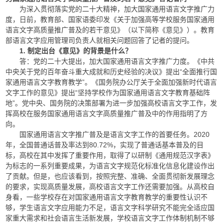
为深入贯彻落实党的二十大精神，加大国家通用语言文字推广力
度，日前，教育部、国家语委印发《关于加强高等学校服务国家通用
语言文字高质量推广普及的若干意见》（以下简称《意见》）。教育
部语言文字应用管理司负责人就相关问题回答了记者的提问。
1. 制定出台《意见》的背景是什么？
答：党的二十大提出，加大国家通用语言文字推广力度。《中共
中央关于党的百年奋斗重大成就和历史经验的决议》提出“全面推行国
家通用语言文字教育教学”。《国务院办公厅关于全面加强新时代语言
文字工作的意见》提出“坚持学校作为国家通用语言文字教育基础阵
地”。党中央、国务院的决策部署为进一步加强高校语言文字工作，发
挥高校在服务国家通用语言文字高质量推广普及中的作用指明了方
向。
国家通用语言文字推广普及是语言文字工作的首要任务。2020
年，全国普通话普及率达到80.72%，实现了普通话基本普及的目
标，高校在其中发挥了重要作用，取得了以研制《通用规范汉字表》
为标志的一系列重要成果，为语言文字规范化标准化信息化建设作出
了贡献。但是，也应该看到，按照完整、准确、全面贯彻新发展理念
的要求，实现高质量发展，高校语言文字工作还需要加强。从高校自
身看，一些学校存在对国家通用语言文字教育教学的重要性认识不
够，学生语言文字应用能力不足，语言文字科学研究不能完全适应国
家重大需求和社会语言生活新发展，学校语言文字工作体制机制不够