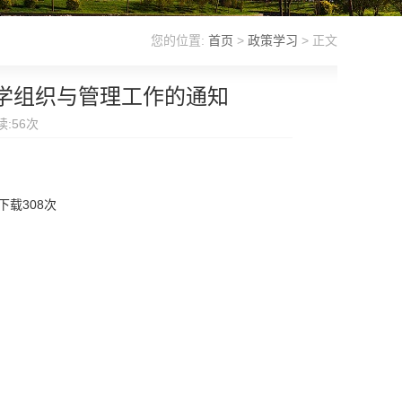
您的位置:
首页
>
政策学习
> 正文
学组织与管理工作的通知
读:
56
次
下载
308
次