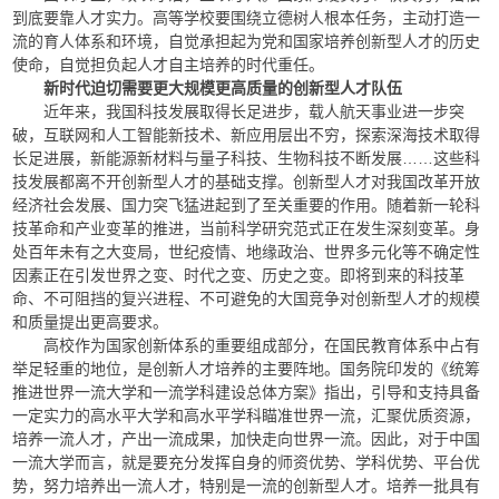
到底要靠人才实力。高等学校要围绕立德树人根本任务，主动打造一
流的育人体系和环境，自觉承担起为党和国家培养创新型人才的历史
使命，自觉担负起人才自主培养的时代重任。
新时代迫切需要更大规模更高质量的创新型人才队伍
近年来，我国科技发展取得长足进步，载人航天事业进一步突
破，互联网和人工智能新技术、新应用层出不穷，探索深海技术取得
长足进展，新能源新材料与量子科技、生物科技不断发展……这些科
技发展都离不开创新型人才的基础支撑。创新型人才对我国改革开放
经济社会发展、国力突飞猛进起到了至关重要的作用。随着新一轮科
技革命和产业变革的推进，当前科学研究范式正在发生深刻变革。身
处百年未有之大变局，世纪疫情、地缘政治、世界多元化等不确定性
因素正在引发世界之变、时代之变、历史之变。即将到来的科技革
命、不可阻挡的复兴进程、不可避免的大国竞争对创新型人才的规模
和质量提出更高要求。
高校作为国家创新体系的重要组成部分，在国民教育体系中占有
举足轻重的地位，是创新人才培养的主要阵地。国务院印发的《统筹
推进世界一流大学和一流学科建设总体方案》指出，引导和支持具备
一定实力的高水平大学和高水平学科瞄准世界一流，汇聚优质资源，
培养一流人才，产出一流成果，加快走向世界一流。因此，对于中国
一流大学而言，就是要充分发挥自身的师资优势、学科优势、平台优
势，努力培养出一流人才，特别是一流的创新型人才。培养一批具有