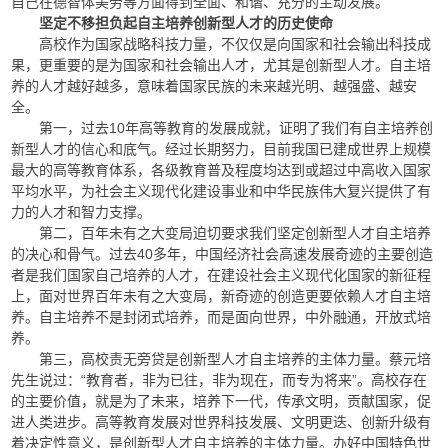
自己在德智体美劳等方面得到全面、和谐、充分的主动发展。
坚定不移担负起自主培养创新型人才的历史使命
高校作为国家战略科技力量，不仅仅是向国家和社会输出科技成
果，更重要的是为国家和社会输出人才，尤其是创新型人才。自主培
养的人才越好越多，意味着国家民族的未来越光明、越强盛、越安
全。
第一，过去10年高等教育的发展成就，证明了我们有自主培养创
新型人才的信心和底气。经过长期努力，目前我国已建成世界上规模
最大的高等教育体系，各级教育普及程度均达到或超过中高收入国家
平均水平，为社会主义现代化建设事业和中华民族伟大复兴提供了有
力的人才和智力支撑。
第二，百年未有之大变局迫切要求我们坚定创新型人才自主培养
的决心和骨气。过去40多年，中国经济社会高速发展奇迹的主要创造
者是我们国家自己培养的人才，在建设社会主义现代化国家的新征程
上，面对世界百年未有之大变局，新奇迹的创造更要依赖人才自主培
养。自主培养不是封闭式培养，而是面向世界，中外融通，开放式培
养。
第三，高校责无旁贷是创新型人才自主培养的主体力量。蔡元培
先生说过：“教育者，非为已往，非为现在，而专为将来”。高校存在
的主要价值，就是为了未来，培养下一代，传承文明，贡献国家，促
进人类进步。高等教育发展对世界科技发展、文明更迭、创新升级有
着决定性意义，是创新型人才自主培养的主体力量。办好中国特色世