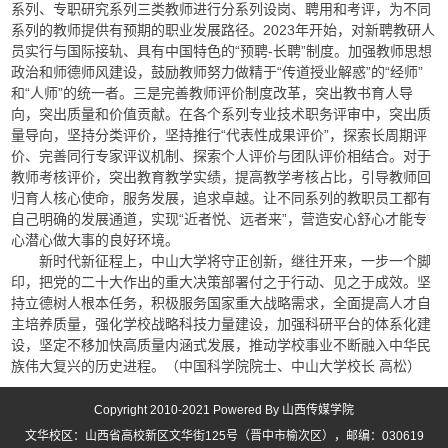
系列、专职研究系列三类教师进行分系列设岗、聘用和考评，为不同
系列的教师提供有预期的职业发展路径。2023年开始，对新聘教研人
员实行与国际接轨、具有中国特色的“预聘-长聘”制度。加强教师思想
政治和师德师风建设，鼓励教师努力做精于“传道授业解惑”的“经师”
和“人师”的统一者。三是完善教师评价制度改革，突出教书育人导
向，突出质量和价值贡献。在各个系列专业技术职务评审中，突出质
量导向，坚持分类评价，坚持推行“代表性成果评价”，探索长周期评
价、完善同行专家评议机制、探索个人评价与团队评价相结合。对于
教师考核评价，突出教育教学实绩，提高教学考核占比，引导教师回
归育人核心使命，服务发展，追求卓越。让不同系列的教职员工都有
自己明确的发展通道，实现“近者悦、远者来”，营造安心舒心才能专
心潜心做大事的良好环境。
新时代新征程上，中山大学将守正创新，继往开来，一步一个脚
印，把党的二十大作出的重大决策部署付之于行动、见之于成效。坚
持立德树人根本任务，积极服务国家重大战略需求，全面提高人才自
主培养质量，强化学校战略科技力量建设，加强科研平台的体系化建
设，坚定不移加快高质量内涵式发展，推动学校事业不断融入中华民
族伟大复兴的历史进程。（中国科学院院士、中山大学校长 高松）
Copyright 2010-2021 Powered By 山西传媒学院
文华校区：山西省高校新区文华街125号（晋中市榆次区），邮编：030619