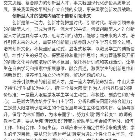
交叉思维、复合能力的创新型人才，事关我国现代化建设高质量发
展，事关我国高水平科技自立自强的实现，事关国家创新发展战略。
创新型人才的战略内涵在于能够引领未来
创新是第一动力，创新才能把握时代、引领时代。培养引领未来
的创新型人才，已成为世界一流大学的共识。何谓创新型人才？创新
型人才就是具有学习力、思考力和行动力，能够引领未来的人才。培
养引领未来的人才，需要将创新能力培养融入学生学习实践全过程，
培育创新文化。积极鼓励互动式、启发式教学，以激发学生的创新设
想，培养学生的好奇心、探索精神和批判性思维；着力营造积极开拓
的创新文化导向和浓厚的学术氛围，依托科研训练和实践活动，让学
生在自由学习和探索中拓展思维、融会贯通，激发学生的创新思维和
创新意识，培养学生独立分析问题、解决问题的能力。
培养引领未来的创新型人才，是一流大学的使命担当。中山大学
坚持“以学生成长为中心”，把“三个最大限度”作为人才培养质量的评
价标准：一是最大限度激发学生学习主动性、积极性、创造性和好奇
心；二是最大限度培养学生自主学习、分析和解决问题的综合能力；
三是最大限度地促进学生的个性发展与学生主体性的构建、弘扬与提
升。倡导“为未知而教，为未来而学”，努力实现“两个转变”：教师的
教学任务，要从单纯“传授知识”转变为帮助学生学会如何学习、如何
工作、如何合作、如何生存，以适应未来不确定性所带来的挑战；学
生的学习目标，要从只为“应付考试”转变为通过个性化自主学习，使