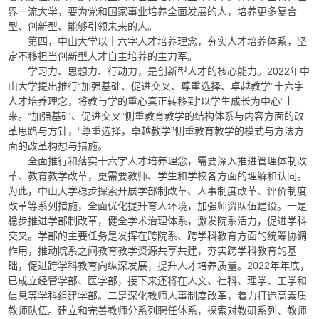
界一流大学，要为党和国家事业培养全面发展的人，培养更多复合
型、创新型、能够引领未来的人。
第四，中山大学以十六字人才培养理念，夯实人才培养体系，坚
定不移担当创新型人才自主培养的主力军。
学习力、思想力、行动力，是创新型人才的核心能力。2022年中
山大学提出推行“加强基础、促进交叉、尊重选择、卓越教学”十六字
人才培养理念，将教与学的重心真正转移到“以学生成长为中心”上
来。“加强基础、促进交叉”侧重教育教学的结构体系与内容方面的改
革思路与方针，“尊重选择，卓越教学”侧重教育教学的模式与方法方
面的改革构想与措施。
全面推行和落实十六字人才培养理念，需要深入推进管理体制改
革、教育教学改革，更需要教师、学生和学校各方面的理解和认同。
为此，中山大学稳步探索开展学部制改革、人事制度改革、评价制度
改革等系列措施，全面优化提升育人环境，加强师资队伍建设。一是
稳步推进学部制改革，健全学术治理体系，激发院系活力，促进学科
交叉。学部的主要任务是发挥在跨院系、跨学科教育方面的统筹协调
作用，推动院系之间教育教学资源共享共建，夯实跨学科教育的基
础，促进跨学科教育向纵深发展，提升人才培养质量。2022年年底，
已成立经管学部、医学部，接下来还将在人文、社科、理学、工学和
信息等学科组建学部。二是深化教师人事制度改革，着力打造高素质
教师队伍。建立和完善教师分系列聘任体系，探索对教研系列、教师