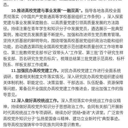
态。
10.推进高校党建与事业发展“一融双高”。
指导各地各高校全面
贯彻落实《中国共产党普通高等学校基层组织工作条例》，深入探索
党建与事业发展深度融合、以高质量党建引领高质量发展的方法路
径。持续注重在青年学生和知识分子中发展党员，遴选展示一批典型
案例，推动党员发展质量不断提升。加强和改进师生党员教育管理。
坚持大抓基层的鲜明导向，围绕增强高校基层党组织政治功能和组织
功能，启动遴选第四批全国高校党建示范创建和质量创优工作培育单
位、第三批教师党支部书记“双带头人”工作室、第三批“百个研究生样
板支部、百名研究生党员标兵”。梳理总结第三批党建示范高校、标杆
院系、样板支部工作成果。
11.加强民办高校党建工作。
对民办高校党建工作进行全面系统
调研，督查相关制度文件落实情况。深入研究民办高校党组织建设相
关体制机制、职能定位、决策监督、干部选派、队伍配备、资源保障
等问题，筹备召开全国民办高校党建工作推进会，提出加强工作的指
导意见。
12.深入做好高校统战工作。
深入贯彻落实中央统战工作会议精
神，持续做好高校党外知识分子思想政治工作。会同有关部门开展新
时代高校统战工作专项调研。继续办好“团结•奋进”大讲堂。广泛宣传
高校党外知识分子“弘扬爱国奋斗精神、建功立业新时代”典型事迹。
指导高校加强铸牢中华民族共同体意识教育。