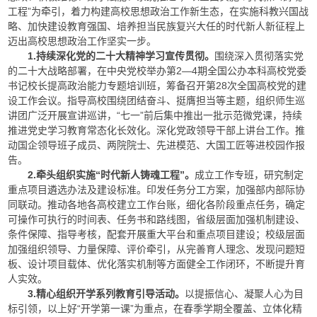
工程”为牵引，着力构建高校思想政治工作新生态，在实施科教兴国战
略、加快建设教育强国、培养担当民族复兴大任的时代新人新征程上
迈出高校思想政治工作坚实一步。
1.持续深化党的二十大精神学习宣传贯彻。
围绕深入贯彻落实党
的二十大战略部署，在中央党校举办第2—4期全国公办本科高校党委
书记校长提高政治能力专题培训班，筹备召开第28次全国高校党的建
设工作会议。指导高校围绕团结奋斗、挺膺担当等主题，组织师生巡
讲团广泛开展宣讲巡讲，“七一”前后集中推出一批示范微党课，持续
推进党史学习教育常态化长效化。深化党政领导干部上讲台工作。推
动国企领导班子成员、两院院士、先进模范、大国工匠等进校园作报
告。
2.牵头组织实施“时代新人铸魂工程”。
成立工作专班，研究制定
重点项目遴选办法及建设标准。印发任务分工方案，加强部内部际协
同联动。推动各地各高校建立工作台账，细化各阶段重点任务，确定
可操作可执行的时间表、任务书和路线图，省级层面加强机制建设、
条件保障、指导考核，配套开展重大平台和重点项目建设；校级层面
加强组织领导、力量保障、评价牵引，从完善育人理念、发现问题短
板、设计项目载体、优化落实机制等方面健全工作闭环，不断提升育
人实效。
3.精心组织开学系列教育引导活动。
以提振信心、凝聚人心为目
标引领，以上好“开学第一课”为重点，在春季学期全覆盖、立体化精