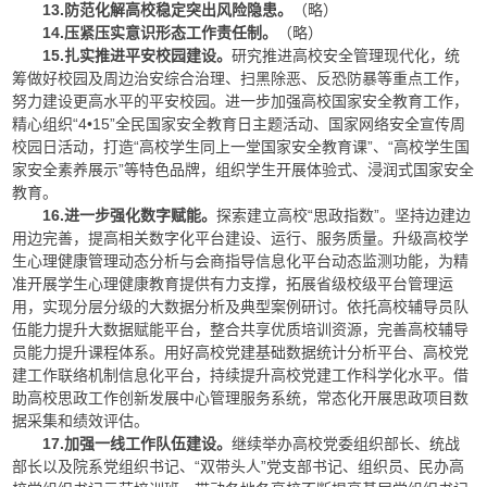
13.防范化解高校稳定突出风险隐患。
（略）
14.压紧压实意识形态工作责任制。
（略）
15.扎实推进平安校园建设。
研究推进高校安全管理现代化，统
筹做好校园及周边治安综合治理、扫黑除恶、反恐防暴等重点工作，
努力建设更高水平的平安校园。进一步加强高校国家安全教育工作，
精心组织“4•15”全民国家安全教育日主题活动、国家网络安全宣传周
校园日活动，打造“高校学生同上一堂国家安全教育课”、“高校学生国
家安全素养展示”等特色品牌，组织学生开展体验式、浸润式国家安全
教育。
16.进一步强化数字赋能。
探索建立高校“思政指数”。坚持边建边
用边完善，提高相关数字化平台建设、运行、服务质量。升级高校学
生心理健康管理动态分析与会商指导信息化平台动态监测功能，为精
准开展学生心理健康教育提供有力支撑，拓展省级校级平台管理运
用，实现分层分级的大数据分析及典型案例研讨。依托高校辅导员队
伍能力提升大数据赋能平台，整合共享优质培训资源，完善高校辅导
员能力提升课程体系。用好高校党建基础数据统计分析平台、高校党
建工作联络机制信息化平台，持续提升高校党建工作科学化水平。借
助高校思政工作创新发展中心管理服务系统，常态化开展思政项目数
据采集和绩效评估。
17.加强一线工作队伍建设。
继续举办高校党委组织部长、统战
部长以及院系党组织书记、“双带头人”党支部书记、组织员、民办高