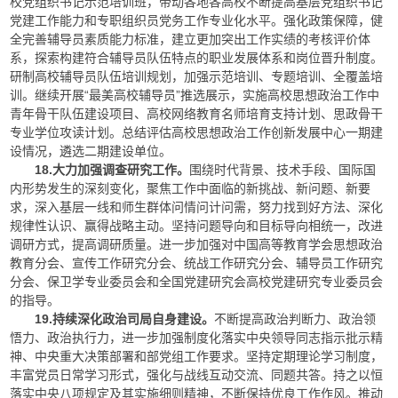
校党组织书记示范培训班，带动各地各高校不断提高基层党组织书记
党建工作能力和专职组织员党务工作专业化水平。强化政策保障，健
全完善辅导员素质能力标准，建立更加突出工作实绩的考核评价体
系，探索构建符合辅导员队伍特点的职业发展体系和岗位晋升制度。
研制高校辅导员队伍培训规划，加强示范培训、专题培训、全覆盖培
训。继续开展“最美高校辅导员”推选展示，实施高校思想政治工作中
青年骨干队伍建设项目、高校网络教育名师培育支持计划、思政骨干
专业学位攻读计划。总结评估高校思想政治工作创新发展中心一期建
设情况，遴选二期建设单位。
18.大力加强调查研究工作。
围绕时代背景、技术手段、国际国
内形势发生的深刻变化，聚焦工作中面临的新挑战、新问题、新要
求，深入基层一线和师生群体问情问计问需，努力找到好方法、深化
规律性认识、赢得战略主动。坚持问题导向和目标导向相统一，改进
调研方式，提高调研质量。进一步加强对中国高等教育学会思想政治
教育分会、宣传工作研究分会、统战工作研究分会、辅导员工作研究
分会、保卫学专业委员会和全国党建研究会高校党建研究专业委员会
的指导。
19.持续深化政治司局自身建设。
不断提高政治判断力、政治领
悟力、政治执行力，进一步加强制度化落实中央领导同志指示批示精
神、中央重大决策部署和部党组工作要求。坚持定期理论学习制度，
丰富党员日常学习形式，强化与战线互动交流、同题共答。持之以恒
落实中央八项规定及其实施细则精神，不断保持优良工作作风。推动