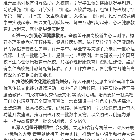
准开展系列教育引导活动。入校前，引导学生做到健康状况早知道、
防疫措施早知道、开学安排早知道。入校后两周，组织上好校领导“开
学第一课”、“开学第一次主题班会”。入校后一段时间，推动高校做到
学生实践起来、校园文化活跃起来、师生互动密切起来、心理健康教
育贴近起来、就业指导走实起来。
4.进一步加强心理健康教育。
全覆盖开展高校新生心理测评。构
建心理重症危机干预体系，促进校医协同。依托高校学生心理健康教
育专家指导委员会力量，在开学季、毕业季等关键节点录制一批心理
微课、上线一批暖心贴士、提供一批典型案例。培育建设一批全国高
校学生心理健康教育示范校。加强心理健康教育师资队伍建设，鼓励
有条件高校提升教师配备标准。召开工作推进会，督促指导各地各高
校深入落实相关政策要求。
5.推动校园文化建设提能增效。
深入开展马克思主义经典和中华
优秀传统文化经典诵读活动，着力打造书香校园。指导高校持续开展
廉洁教育、“礼敬中华优秀传统文化”等系列活动。培育支持一批高校
原创文化精品开展全国巡展巡演。培育建设一批红色文化弘扬基地，
重点遴选一批高校校史馆、纪念馆、博物馆和革命文物遗迹进行育人
功能开发建设，指导高校开发一批数字文物。以文明校园创建为抓
手，指导高校遴选一批文明班级、文明宿舍。
6.深入组织开展师生社会实践。
立足知信行有机统一，深入开展
“小我融入大我 青春献给祖国”社会实践，推动学校小课堂和社会大课