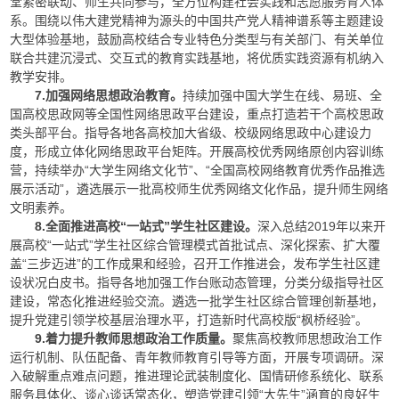
堂紧密联动、师生共同参与，全方位构建社会实践和志愿服务育人体
系。围绕以伟大建党精神为源头的中国共产党人精神谱系等主题建设
大型体验基地，鼓励高校结合专业特色分类型与有关部门、有关单位
联合共建沉浸式、交互式的教育实践基地，将优质实践资源有机纳入
教学安排。
7.加强网络思想政治教育。
持续加强中国大学生在线、易班、全
国高校思政网等全国性网络思政平台建设，重点打造若干个高校思政
类头部平台。指导各地各高校加大省级、校级网络思政中心建设力
度，形成立体化网络思政平台矩阵。开展高校优秀网络原创内容训练
营，持续举办“大学生网络文化节”、“全国高校网络教育优秀作品推选
展示活动”，遴选展示一批高校师生优秀网络文化作品，提升师生网络
文明素养。
8.全面推进高校“一站式”学生社区建设。
深入总结2019年以来开
展高校“一站式”学生社区综合管理模式首批试点、深化探索、扩大覆
盖“三步迈进”的工作成果和经验，召开工作推进会，发布学生社区建
设状况白皮书。指导各地加强工作台账动态管理，分类分级指导社区
建设，常态化推进经验交流。遴选一批学生社区综合管理创新基地，
提升党建引领学校基层治理水平，打造新时代高校版“枫桥经验”。
9.着力提升教师思想政治工作质量。
聚焦高校教师思想政治工作
运行机制、队伍配备、青年教师教育引导等方面，开展专项调研。深
入破解重点难点问题，推进理论武装制度化、国情研修系统化、联系
服务具体化、谈心谈话常态化，塑造党建引领“大先生”涵育的良好生