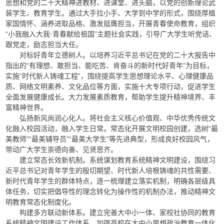
思想和党的二十大精神进教材、进课堂、进头脑，以党的创新理论武
装学生、教育学生。通过大手拉小手、大学到中学的形式，围绕厚植
家国情怀、涵养进取品格、激发挺膺担当，开展青春使命教育，组织
“小我融入大我·青春献给祖国”主题社会实践，引导广大学生听党话、
跟党走，励志担当大任。
对标好青年立德树人。以培养习近平总书记在党的二十大报告中
指出的“有理想、敢担当、能吃苦、肯奋斗的新时代好青年”为目标，
实施“时代新人铸魂工程”，围绕提高学生思想理论水平、心理健康品
质、网络文明素养、文化品位等方面，实施十大专项行动，促进学生
全面发展健康成长。大力发展素质教育，帮助学生提升精神境界、丰
富精神世界。
弘扬新风尚润心化人。将社会主义核心价值观、中华优秀传统文
化融入校园活动，融入学生日常。常态化开展文明校园创建，选树“最
美教师”“最美辅导员”“最美大学生”等先进典型，形成良好校园风气，
带动广大学生崇德向善、见贤思齐。
建立常态长效新机制。系统谋划教育系统精神文明建设，围绕习
近平总书记对青年学生的殷切期望、时代新人培根铸魂的共性需要、
新时代青年学生的群体特点，逐一梳理建立落实机制，明确各层级具
体任务，切实把倡导性的理念转化为操作性的机制办法，推动精神文
明教育常态化制度化。
构建多方联动新体系。建立完善大中小一体、家校社协同的教育
系统精神文明建设工作体系，加强高校在大中小思想政治教育一体化