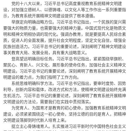
党的十八大以来，习近平总书记高度重视教育系统精神文明建
设，对加强立德树人、以德铸魂、以文化人等工作作出一系列重要指
示，为教育系统开展精神文明建设提供了根本遵循。
举旗定向明确战略方位。习近平总书记指出，一个民族的复兴需
要强大的物质力量，也需要强大的精神力量。中国式现代化是物质文
明和精神文明相协调的现代化。强调办教育，就是要提高人民综合素
质，促进人的全面发展，提升社会文明程度，坚定文化自信，增强全
民族创造活力。习近平总书记的重要论述，深刻阐明了精神文明建设
事关教育大局、发展全局，具有重大战略意义。
登高望远明确目标任务。习近平总书记指出，紧紧围绕举旗帜、
聚民心、育新人、兴文化、展形象的使命任务，加强社会主义精神文
明建设。习近平总书记的重要论述，深刻阐明了教育系统开展精神文
明建设的着力点，为我们指明了工作方向。
系统思维明确科学方法。习近平总书记指出，要审时度势、因势
利导，创新内容和载体，改进方式和方法，使精神文明建设始终充满
生机活力。习近平总书记的重要论述，深刻阐明了教育系统开展精神
文明建设的方法论，需要我们在实践中贯彻落实。
为党育人、为国育才是教育的初心使命，加强教育系统精神文明
建设，必须紧紧围绕这一初心使命，坚持立德的目的是育人，把精神
文明建设落脚到时代新人培育上来。
挺立主心骨铸魂育人。扎实推进习近平新时代中国特色社会主义