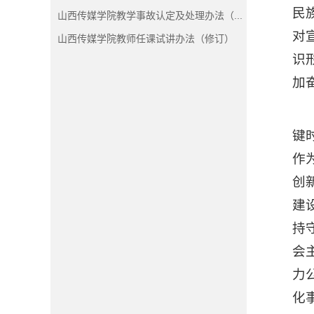
民
山西传媒学院教学事故认定及处理办法（...
对
山西传媒学院教师任课试讲办法（修订）
识
加
键
作
创
建
持
会
力
化