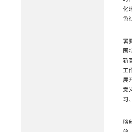
化
色
署
国
新
工
展
意
习
略
效