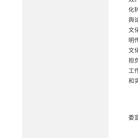
化
舆
文
明
文
担
工
和
委