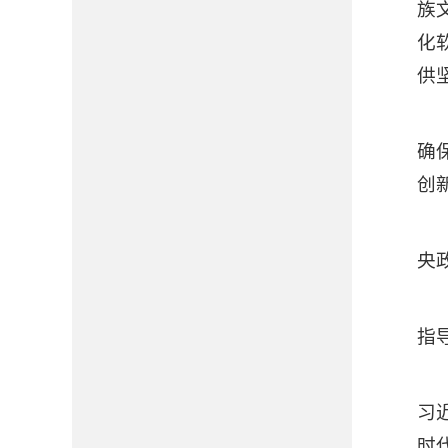
族
化
供
确
创
央
指
习
时