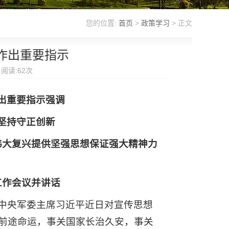
您的位置:
首页
>
政策学习
> 正文
作出重要指示
 阅读:
62
次
出重要指示强调
坚持守正创新
伟大复兴提供坚强思想保证强大精神力
工作会议并讲话
、中央军委主席习近平近日对宣传思想
前途命运，事关国家长治久安，事关