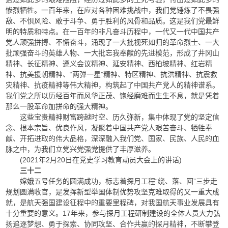
惨烈牺牲。一百年来，在应对各种困难挑战中，我们党锤炼了不畏强
敌、不惧风险、敢于斗争、勇于胜利的风骨和品质。这是我们党最鲜
明的特质和特点。在一百年的非凡奋斗历程中，一代又一代中国共产
党人顽强拼搏、不懈奋斗，涌现了一大批视死如归的革命烈士、一大
批顽强奋斗的英雄人物、一大批忘我奉献的先进模范，形成了井冈山
精神、长征精神、遵义会议精神、延安精神、西柏坡精神、红岩精
神、抗美援朝精神、“两弹一星”精神、特区精神、抗洪精神、抗震救
灾精神、抗疫精神等伟大精神，构筑起了中国共产党人的精神谱系。
我们党之所以历经百年而风华正茂、饱经磨难而生生不息，就是凭着
那么一股革命加拼命的强大精神。
这些宝贵精神财富跨越时空、历久弥新，集中体现了党的坚定信
念、根本宗旨、优良作风，凝聚着中国共产党人艰苦奋斗、牺牲奉
献、开拓进取的伟大品格，深深融入我们党、国家、民族、人民的血
脉之中，为我们立党兴党强党提供了丰厚滋养。
(2021年2月20日在党史学习教育动员大会上的讲话)
三十二
嫦娥五号任务的圆满成功，标志着探月工程“绕、落、回”三步走
规划圆满收官，是发挥新型举国体制优势攻坚克难取得的又一重大成
就，是航天强国建设征程中的重要里程碑，对我国航天事业发展具有
十分重要的意义。17年来，参与探月工程研制建设的全体人员大力弘
扬追逐梦想、勇于探索、协同攻坚、合作共赢的探月精神，不断攀登