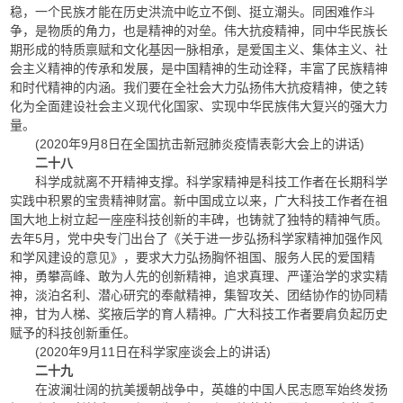
稳，一个民族才能在历史洪流中屹立不倒、挺立潮头。同困难作斗
争，是物质的角力，也是精神的对垒。伟大抗疫精神，同中华民族长
期形成的特质禀赋和文化基因一脉相承，是爱国主义、集体主义、社
会主义精神的传承和发展，是中国精神的生动诠释，丰富了民族精神
和时代精神的内涵。我们要在全社会大力弘扬伟大抗疫精神，使之转
化为全面建设社会主义现代化国家、实现中华民族伟大复兴的强大力
量。
(2020年9月8日在全国抗击新冠肺炎疫情表彰大会上的讲话)
二十八
科学成就离不开精神支撑。科学家精神是科技工作者在长期科学
实践中积累的宝贵精神财富。新中国成立以来，广大科技工作者在祖
国大地上树立起一座座科技创新的丰碑，也铸就了独特的精神气质。
去年5月，党中央专门出台了《关于进一步弘扬科学家精神加强作风
和学风建设的意见》，要求大力弘扬胸怀祖国、服务人民的爱国精
神，勇攀高峰、敢为人先的创新精神，追求真理、严谨治学的求实精
神，淡泊名利、潜心研究的奉献精神，集智攻关、团结协作的协同精
神，甘为人梯、奖掖后学的育人精神。广大科技工作者要肩负起历史
赋予的科技创新重任。
(2020年9月11日在科学家座谈会上的讲话)
二十九
在波澜壮阔的抗美援朝战争中，英雄的中国人民志愿军始终发扬