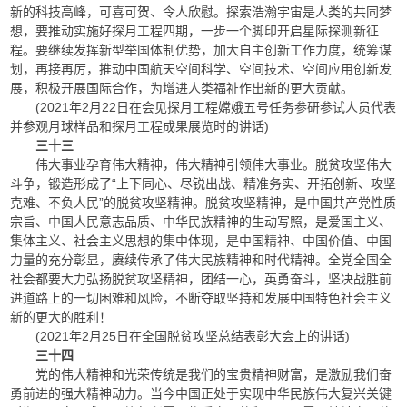
新的科技高峰，可喜可贺、令人欣慰。探索浩瀚宇宙是人类的共同梦
想，要推动实施好探月工程四期，一步一个脚印开启星际探测新征
程。要继续发挥新型举国体制优势，加大自主创新工作力度，统筹谋
划，再接再厉，推动中国航天空间科学、空间技术、空间应用创新发
展，积极开展国际合作，为增进人类福祉作出新的更大贡献。
(2021年2月22日在会见探月工程嫦娥五号任务参研参试人员代表
并参观月球样品和探月工程成果展览时的讲话)
三十三
伟大事业孕育伟大精神，伟大精神引领伟大事业。脱贫攻坚伟大
斗争，锻造形成了“上下同心、尽锐出战、精准务实、开拓创新、攻坚
克难、不负人民”的脱贫攻坚精神。脱贫攻坚精神，是中国共产党性质
宗旨、中国人民意志品质、中华民族精神的生动写照，是爱国主义、
集体主义、社会主义思想的集中体现，是中国精神、中国价值、中国
力量的充分彰显，赓续传承了伟大民族精神和时代精神。全党全国全
社会都要大力弘扬脱贫攻坚精神，团结一心，英勇奋斗，坚决战胜前
进道路上的一切困难和风险，不断夺取坚持和发展中国特色社会主义
新的更大的胜利！
(2021年2月25日在全国脱贫攻坚总结表彰大会上的讲话)
三十四
党的伟大精神和光荣传统是我们的宝贵精神财富，是激励我们奋
勇前进的强大精神动力。当今中国正处于实现中华民族伟大复兴关键