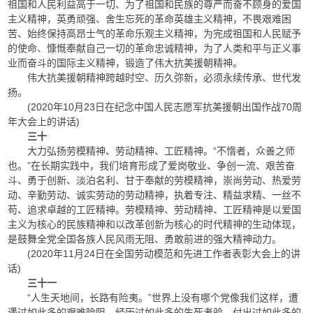
祖国和人民利益高于一切、为了祖国和民族的尊严而奋不顾身的爱国
主义精神，英勇顽强、舍生忘死的革命英雄主义精神，不畏艰难困
苦、始终保持高昂士气的革命乐观主义精神，为完成祖国和人民赋予
的使命、慷慨奉献自己一切的革命忠诚精神，为了人类和平与正义事
业而奋斗的国际主义精神，锻造了伟大抗美援朝精神。
伟大抗美援朝精神跨越时空、历久弥新，必须永续传承、世代发
扬。
(2020年10月23日在纪念中国人民志愿军抗美援朝出国作战70周
年大会上的讲话)
三十
大力弘扬劳模精神、劳动精神、工匠精神。“不惰者，众善之师
也。”在长期实践中，我们培育形成了爱岗敬业、争创一流、艰苦奋
斗、勇于创新、淡泊名利、甘于奉献的劳模精神，崇尚劳动、热爱劳
动、辛勤劳动、诚实劳动的劳动精神，执着专注、精益求精、一丝不
苟、追求卓越的工匠精神。劳模精神、劳动精神、工匠精神是以爱国
主义为核心的民族精神和以改革创新为核心的时代精神的生动体现，
是鼓舞全党全国各族人民风雨无阻、勇敢前进的强大精神动力。
(2020年11月24日在全国劳动模范和先进工作者表彰大会上的讲
话)
三十一
“人生天地间，长路有险夷。”世界上没有哪个党像我们这样，遭
遇过如此多的艰难险阻，经历过如此多的生死考验，付出过如此多的