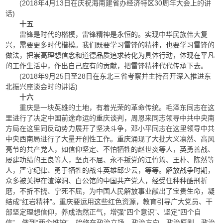
(2018年4月13日在庆祝海南建省办经济特区30周年大会上的讲
话)
十五
雷锋是时代的楷模，雷锋精神是永恒的。实现中华民族伟大复
兴，需要更多时代楷模。我们既要学习雷锋的精神，也要学习雷锋的
做法，把崇高理想信念和道德品质追求转化为具体行动，体现在平凡
的工作生活中，作出自己应有的贡献，把雷锋精神代代传承下去。
(2018年9月25日至28日在东北三省考察并主持召开深入推进东
北振兴座谈会时的讲话)
十六
重庆是一块英雄的土地，有着光荣的革命传统。毛泽东同志在这
里进行了决定中国前途命运的重庆谈判，周恩来同志领导中共中央南
方局在这里同反动势力展开了坚决斗争，邓小平同志在这里领导中共
中央西南局进行了大量开创性工作。重庆涌现了大批大义凛然、高风
亮节的共产党人，如信仰坚定、不怕牺牲的赵世炎等人，英勇善战、
屡建功绩的王良等人，坚贞不屈、永不叛党的江竹筠、王朴、陈然等
人，严守纪律、勇于牺牲的战斗英雄邱少云，等等。解放战争时期，
众多被关押在渣滓洞、白公馆的中国共产党人，经受住种种酷刑折
磨，不折不挠、宁死不屈，为中国人民解放事业献出了宝贵生命，凝
结成“红岩精神”。重庆要运用这些红色资源，教育引导广大党员、干
部坚定理想信仰，养成浩然正气，增强“四个意识”、坚定“四个自
信”、做到“两个维护”，始终在政治立场、政治方向、政治原则、政治