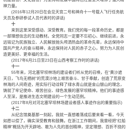
神力量。
(2016年12月20日在会见天宫二号和神舟十一号载人飞行任务航
天员及参研参试人员代表时的讲话)
十
来到这里深受感动、深受教育。我们党的每一段革命历史，都是
一部理想信念的生动教材。全党同志一定要不忘初心、继续前进，永
远铭记为民族独立、人民解放抛头颅洒热血的革命先辈，永远保持中
国共产党人的奋斗精神，永远保持对人民的赤子之心，努力为人民创
造更美好、更幸福的生活。
(2017年6月21日至23日在山西考察工作时的讲话)
十一
55年来，河北塞罕坝林场的建设者们听从党的召唤，在“黄沙遮
天日，飞鸟无栖树”的荒漠沙地上艰苦奋斗、甘于奉献，创造了荒原变
林海的人间奇迹，用实际行动诠释了绿水青山就是金山银山的理念，
铸就了牢记使命、艰苦创业、绿色发展的塞罕坝精神。他们的事迹感
人至深，是推进生态文明建设的一个生动范例。
(2017年8月对河北塞罕坝林场建设者感人事迹作出的重要指示)
十二
从纪念馆奠基那一刻起，我就一直想着落成后要来看一看，今天
如愿以偿了，确实深受教育和鼓舞。在浙江工作期间，我曾经把“红船
精神”概括为开天辟地、敢为人先的首创精神，坚定理想、百折不挠的