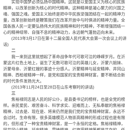
实现中国梦必须弘扬中国精神。这就是以爱国主义为核心的民族
精神，以改革创新为核心的时代精神。这种精神是凝心聚力的兴国之
魂、强国之魂。爱国主义始终是把中华民族坚强团结在一起的精神力
量，改革创新始终是鞭策我们在改革开放中与时俱进的精神力量。全
国各族人民一定要弘扬伟大的民族精神和时代精神，不断增强团结一
心的精神纽带、自强不息的精神动力，永远朝气蓬勃迈向未来。
(2013年3月17日在第十二届全国人民代表大会第一次会议上的讲
话)
二
我一来到这里就想起了革命战争年代可歌可泣的峥嵘岁月。在沂
蒙这片红色土地上，诞生了无数可歌可泣的英雄儿女，沂蒙六姐妹、
沂蒙母亲、沂蒙红嫂的事迹十分感人。沂蒙精神与延安精神、井冈山
精神、西柏坡精神一样，是党和国家的宝贵精神财富，要不断结合新
的时代条件发扬光大。
(2013年11月24日至28日在山东考察时的讲话)
三
焦裕禄同志是人民的好公仆，是县委书记的榜样，也是全党的榜
样。亲民爱民、艰苦奋斗、科学求实、迎难而上、无私奉献的焦裕禄
精神，过去是、现在是、将来仍然是我们党的宝贵精神财富，永远不
会过时。生命有限，很多英雄模范人物崇高精神的形成过程也是有限
的，但形成了一种宝贵精神财富，是一个永恒的定格。焦裕禄精神，
同井冈山精神、延安精神、雷锋精神、红旗渠精神等都是共存的。任