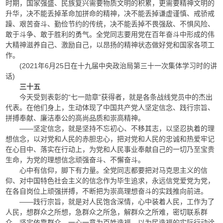
时期，国家强盛、民族复兴需要物质文明的积累，更需要精神文明的
升华，决不能丢掉革命加拼命的精神，决不能丢掉谦虚谨慎、戒骄戒
躁、艰苦奋斗、勤俭节约的传统，决不能丢掉不畏强敌、不惧风险、
敢于斗争、敢于胜利的勇气。全党同志要用党在百年奋斗中形成的伟
大精神滋养自己、激励自己，以昂扬的精神状态做好党和国家各项工
作。
(2021年6月25日在十九届中央政治局第三十一次集体学习时的讲
话)
三十五
今天受到表彰的“七一勋章”获得者，就是各条战线党员中的杰出
代表。在他们身上，生动体现了中国共产党人坚定信念、践行宗旨、
拼搏奉献、廉洁奉公的高尚品质和崇高精神。
——坚定信念，就是坚持不忘初心、不移其志，以坚忍执着的理
想信念，以对党和人民的赤胆忠心，把对党和人民的忠诚和热爱牢记
在心目中、落实在行动上，为党和人民事业奉献自己的一切乃至宝贵
生命，为党的理想信念顽强奋斗、不懈奋斗。
心中有信仰，脚下有力量。全党同志都要把对马克思主义的信
仰、对中国特色社会主义的信念作为毕生追求，永远信党爱党为党，
在各自岗位上顽强拼搏，不断把为崇高理想奋斗的实践推向前进。
——践行宗旨，就是对人民饱含深情，心中装着人民，工作为了
人民，想群众之所想，急群众之所急，解群众之所难，密切联系群
众，坚定依靠群众，一心一意为百姓造福，以为民造福的实际行动诠