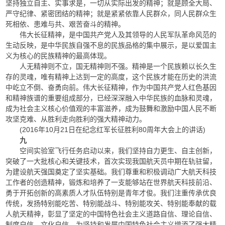
坚持独立自主、实事求是，一切从实际出发的精神；就是顾全大局、
严守纪律、紧密团结的精神；就是紧紧依靠人民群众，同人民群众生
死相依、患难与共、艰苦奋斗的精神。
伟大长征精神，是中国共产党人及其领导的人民军队革命风范的
生动反映，是中华民族自强不息的民族品格的集中展示，是以爱国主
义为核心的民族精神的最高体现。
人无精神则不立，国无精神则不强。精神是一个民族赖以长久生
存的灵魂，唯有精神上达到一定的高度，这个民族才能在历史的洪流
中屹立不倒、奋勇向前。伟大长征精神，作为中国共产党人红色基因
和精神族谱的重要组成部分，已经深深融入中华民族的血脉和灵魂，
成为社会主义核心价值观的丰富滋养，成为鼓舞和激励中国人民不断
攻坚克难、从胜利走向胜利的强大精神动力。
(2016年10月21日在纪念红军长征胜利80周年大会上的讲话)
九
空间实验室飞行任务启动以来，我们坚持自力更生、自主创新，
突破了一大批核心和关键技术，首次实现我国航天员中期在轨驻留，
为建设航天强国奠定了坚实基础。我们尊重和积极调动广大航天科技
工作者的创造精神，锻炼和培养了一支能够站在世界航天科技前沿、
勇于开拓创新的高素质人才队伍特别是青年才俊。我们注重传承优良
传统，发扬特别能吃苦、特别能战斗、特别能攻关、特别能奉献的载
人航天精神，彰显了坚定的中国特色社会主义道路自信、理论自信、
制度自信、文化自信，为坚持和发展中国特色社会主义增添了强大精