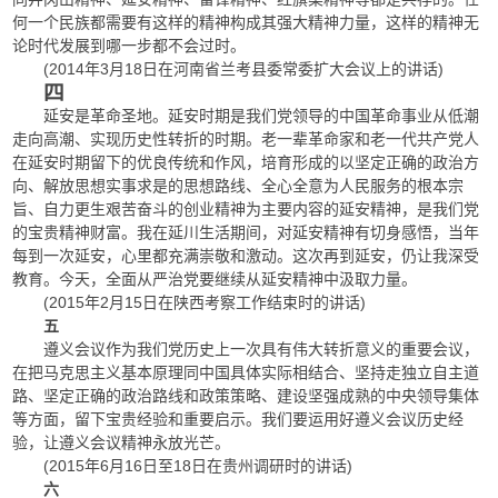
何一个民族都需要有这样的精神构成其强大精神力量，这样的精神无
论时代发展到哪一步都不会过时。
(2014年3月18日在河南省兰考县委常委扩大会议上的讲话)
四
延安是革命圣地。延安时期是我们党领导的中国革命事业从低潮
走向高潮、实现历史性转折的时期。老一辈革命家和老一代共产党人
在延安时期留下的优良传统和作风，培育形成的以坚定正确的政治方
向、解放思想实事求是的思想路线、全心全意为人民服务的根本宗
旨、自力更生艰苦奋斗的创业精神为主要内容的延安精神，是我们党
的宝贵精神财富。我在延川生活期间，对延安精神有切身感悟，当年
每到一次延安，心里都充满崇敬和激动。这次再到延安，仍让我深受
教育。今天，全面从严治党要继续从延安精神中汲取力量。
(2015年2月15日在陕西考察工作结束时的讲话)
五
遵义会议作为我们党历史上一次具有伟大转折意义的重要会议，
在把马克思主义基本原理同中国具体实际相结合、坚持走独立自主道
路、坚定正确的政治路线和政策策略、建设坚强成熟的中央领导集体
等方面，留下宝贵经验和重要启示。我们要运用好遵义会议历史经
验，让遵义会议精神永放光芒。
(2015年6月16日至18日在贵州调研时的讲话)
六