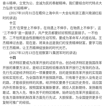
奋斗精神，立党为公、忠诚为民的奉献精神。我们要结合时代特点大
力弘扬“红船精神”。
(2017年10月31日在瞻仰上海中共一大会址和浙江嘉兴南湖红船
时的讲话)
十三
王杰“在荣誉上不伸手，在待遇上不伸手，在物质上不伸手”，这
“三不伸手”是一面镜子，共产党员都要好好照照这面镜子。一不怕
苦、二不怕死是血性胆魄的生动写照，要成为革命军人的座右铭。王
杰精神过去是、现在是、将来永远是我们的宝贵精神财富，要学习践
行王杰精神，让王杰精神绽放新的时代光芒。
(2017年12月13日在视察第71集团军时的讲话)
十四
经济特区要成为改革开放的试验平台。创办经济特区是我国改革
开放的重要方法论，是经过实践检验推进改革开放行之有效的办法。
先行先试是经济特区的一项重要职责，目的是探索改革开放的实现路
径和实现形式，为全国改革开放探路开路。只有敢于走别人没有走过
的路，才能收获别样的风景。经济特区要勇于扛起历史责任，适应国
内外形势新变化，按照国家发展新要求，顺应人民新期待，发扬敢闯
敢试、敢为人先、埋头苦干的特区精神，始终站在改革开放最前沿，
在各方面体制机制改革方面先行先试、大胆探索，为全国提供更多可
复制可推广的经验。