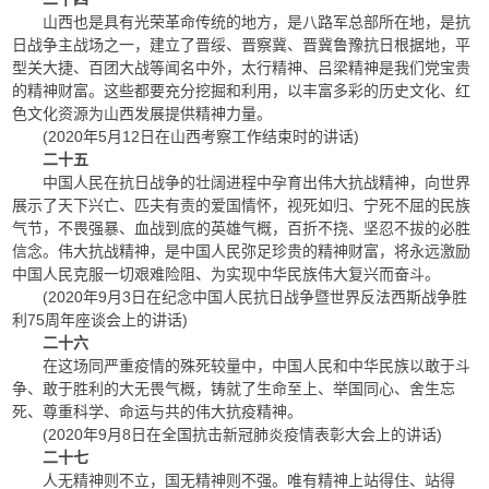
山西也是具有光荣革命传统的地方，是八路军总部所在地，是抗
日战争主战场之一，建立了晋绥、晋察冀、晋冀鲁豫抗日根据地，平
型关大捷、百团大战等闻名中外，太行精神、吕梁精神是我们党宝贵
的精神财富。这些都要充分挖掘和利用，以丰富多彩的历史文化、红
色文化资源为山西发展提供精神力量。
(2020年5月12日在山西考察工作结束时的讲话)
二十五
中国人民在抗日战争的壮阔进程中孕育出伟大抗战精神，向世界
展示了天下兴亡、匹夫有责的爱国情怀，视死如归、宁死不屈的民族
气节，不畏强暴、血战到底的英雄气概，百折不挠、坚忍不拔的必胜
信念。伟大抗战精神，是中国人民弥足珍贵的精神财富，将永远激励
中国人民克服一切艰难险阻、为实现中华民族伟大复兴而奋斗。
(2020年9月3日在纪念中国人民抗日战争暨世界反法西斯战争胜
利75周年座谈会上的讲话)
二十六
在这场同严重疫情的殊死较量中，中国人民和中华民族以敢于斗
争、敢于胜利的大无畏气概，铸就了生命至上、举国同心、舍生忘
死、尊重科学、命运与共的伟大抗疫精神。
(2020年9月8日在全国抗击新冠肺炎疫情表彰大会上的讲话)
二十七
人无精神则不立，国无精神则不强。唯有精神上站得住、站得