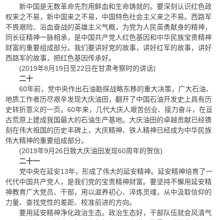
新中国是无数革命先烈用鲜血和生命铸就的。要深刻认识红色政
权来之不易，新中国来之不易，中国特色社会主义来之不易。西路军
不畏艰险、浴血奋战的英雄主义气概，为党为人民英勇献身的精神，
同长征精神一脉相承，是中国共产党人红色基因和中华民族宝贵精神
财富的重要组成部分。我们要讲好党的故事，讲好红军的故事，讲好
西路军的故事，把红色基因传承好。
(2019年8月19日至22日在甘肃考察时的讲话)
二十
60年前，党中央作出石油勘探战略东移的重大决策，广大石油、
地质工作者历尽艰辛发现大庆油田，翻开了中国石油开发史上具有历
史转折意义的一页。60年来，几代大庆人艰苦创业、接力奋斗，在亘
古荒原上建成我国最大的石油生产基地。大庆油田的卓越贡献已经镌
刻在伟大祖国的历史丰碑上，大庆精神、铁人精神已经成为中华民族
伟大精神的重要组成部分。
(2019年9月26日致大庆油田发现60周年的贺信)
二十一
党中央在延安13年，形成了伟大的延安精神。延安精神培育了一
代代中国共产党人，是我们党的宝贵精神财富。要坚持不懈用延安精
神教育广大党员、干部，用以滋养初心、淬炼灵魂，从中汲取信仰的
力量、查找党性的差距、校准前进的方向。
要用延安精神净化政治生态。政治生态好，干部队伍就会风清气