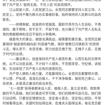
释了共产党人“我将无我、不负人民”的崇高情怀。
江山就是人民，人民就是江山。全党同志都要坚持人民立场、人
民至上，坚持不懈为群众办实事做好事，始终保持同人民群众的血肉
联系。
——拼搏奉献，就是把许党报国、履职尽责作为人生目标，不畏
艰险、敢于牺牲，苦干实干、不屈不挠，充分展示了共产党人无私无
畏的奉献精神和坚忍不拔的斗争精神。
越是伟大的事业，越是充满挑战，越需要知重负重。全党同志都
要保持“越是艰险越向前”的英雄气概，保持“敢教日月换新天”的昂扬
斗志，埋头苦干、攻坚克难，努力创造无愧于党、无愧于人民、无愧
于时代的业绩。
——廉洁奉公，就是保持共产党人艰苦朴素、公而忘私的光荣传
统，从不以功臣自居，不计较个人得失，不贪图享受，守纪律、讲规
矩，生动体现了共产党人应有的道德风范。
共产党人拥有人格力量，才能赢得民心。全党同志都要明大德、
守公德、严私德，清清白白做人、干干净净做事，做到克己奉公、以
俭修身，永葆清正廉洁的政治本色。
“七一勋章”获得者都来自人民、植根人民，是立足本职、默默奉
献的平凡英雄。他们的事迹可学可做，他们的精神可追可及。他们用
行动证明，只要坚定理想信念、坚定奋斗意志、坚定恒心韧劲，平常
时候看得出来、关键时刻站得出来、危难关头豁得出来，每名党员都