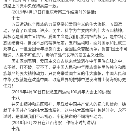
道路上同党中央保持高度一致。
(2019年4月17日在重庆考察工作结束时的讲话)
十七
五四运动以全民族的力量高举起爱国主义的伟大旗帜。五四运
动，孕育了以爱国、进步、民主、科学为主要内容的伟大五四精神，
其核心是爱国主义精神。爱国主义是我们民族精神的核心，是中华民
族团结奋斗、自强不息的精神纽带。五四运动时，面对国家和民族生
死存亡，一批爱国青年挺身而出，全国民众奋起抗争，誓言“国土不可
断送、人民不可低头”，奏响了浩气长存的爱国主义壮歌。
历史深刻表明，爱国主义自古以来就流淌在中华民族血脉之中，
去不掉，打不破，灭不了，是中国人民和中华民族维护民族独立和民
族尊严的强大精神动力，只要高举爱国主义的伟大旗帜，中国人民和
中华民族就能在改造中国、改造世界的拼搏中迸发出排山倒海的历史
伟力！
(2019年4月30日在纪念五四运动100周年大会上的讲话)
十八
井冈山精神和苏区精神，承载着中国共产党人的初心和使命，铸
就了中国共产党的伟大革命精神。这些伟大革命精神跨越时空、永不
过时，是砥砺我们不忘初心、牢记使命的不竭精神动力。
(2019年5月22日在江西考察工作结束时的讲话)
十九