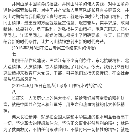
井冈山是中国革命的摇篮。井冈山斗争的伟大实践，对中国革命
道路的探索和抉择、对中国共产党和人民军队成长具有关键意义。井
冈山时期留给我们最为宝贵的财富，就是跨越时空的井冈山精神。井
冈山精神，最重要的方面就是坚定信念、艰苦奋斗，实事求是、敢闯
新路，依靠群众、勇于胜利。对弘扬井冈山精神，毛泽东同志、邓小
平同志、江泽民同志、胡锦涛同志都提出了明确要求。今天，我们要
结合新的时代条件，让井冈山精神放射出新的时代光芒。
(2016年2月3日在江西考察工作结束时的讲话)
七
加强干部作风建设，黑龙江有不少有利条件，东北抗联精神、北
大荒精神、大庆精神、铁人精神激励了几代人。今天，我们仍然要用
这些精神来教育广大党员、干部，引导他们发扬优良传统，在全社会
带头弘扬新风正气。
(2016年5月25日在黑龙江考察工作结束时的讲话)
八
长征这一人类历史上的伟大壮举，留给我们最可宝贵的精神财
富，就是中国共产党人和红军将士用生命和热血铸就的伟大长征精
神。
伟大长征精神，就是把全国人民和中华民族的根本利益看得高于
一切，坚定革命的理想和信念，坚信正义事业必然胜利的精神；就是
为了救国救民，不怕任何艰难险阻，不惜付出一切牺牲的精神；就是