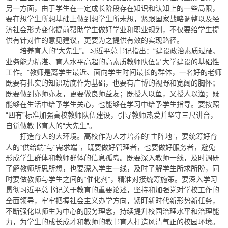
另一方面，由于学生在一定成长阶段存在知识和认知上的一些局限，
要在想学生所想基础上做到想学生所未想，紧跟国家战略调整以及经
济社会形势变化提前帮助学生做好学业和职业规划，不仅要给学生提
供有针对性的意见建议，更要为之提供有效的实现路径。
培养育人的“大先生”。习近平总书记指出：“建设政治素质过硬、
业务能力精湛、育人水平高超的高素质教师队伍是大学建设的基础性
工作。”教师是离学生最近、面向学生时间最长的群体，一名好的老师
既要有扎实的知识功底作为基础，也要有广博的视野和宽阔的胸怀；
既要做到亦师亦友，更要做良师益友；既授人以鱼，又授人以渔；既
能够在生活中给予学生关心，也能够在学习中给予学生指导。要按照
“四有”标准加强高校教师队伍建设，引导教师热爱并坚守三尺讲台，
自觉做教书育人的“大先生”。
打造育人的大环境。高校作为人才培养的“主阵地”，要统筹好育
人的“供给端”与“需求端”，既要做好管理者，也要做好服务者，避免
形成学生群体和教师群体的信息孤岛。既要深入教师一线，及时调研
了解教师所思所想，也要深入学生一线，及时了解学生所求所盼，同
时要做教师与学生之间的“催化剂”，精准对接统筹施策。要深入学习
贯彻习近平总书记关于教育的重要论述，坚持和加强党对学校工作的
全面领导，牢牢把握社会主义办学方向，紧盯新时代新形势新任务，
不断强化以师生为中心的服务理念，持续提升校园治理水平和治理能
力，为学生的成长成才和教师的教书育人打造风清气正的校园环境。