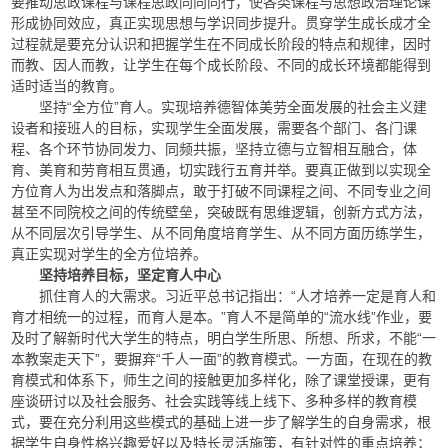
要推动思政课程与课程思政同向同行，使各类课程与思想政治理论课
形成协同效应，真正实现思想与学识同步提升。贯穿学生成长成才全
过程就是要充分认识和把握学生在不同成长阶段的特点和规律，因时
而教、因人而教，让学生在每个成长阶段、不同的成长环境都能得到
适时适当的教育。
坚持“全方位”育人。实现培养德智体美劳全面发展的社会主义建
设者和接班人的目标，实现学生全面发展，需要各个部门、各门课
程、各个环节协同发力、同频共振，坚持立德与立智相互融合，体
育、美育和劳育相互贯通，切实践行五育并举。要真正做到以实现全
方位育人为出发点和落脚点，敢于打破不同课程之间、不同专业之间
甚至不同院校之间的传统壁垒，突破既有思维逻辑，创新方式方法，
从不同层次引导学生、从不同角度培育学生、从不同方面历练学生，
真正实现对学生的全方位培养。
坚持培养目标，坚定育人中心
抓住育人的大需求。习近平总书记指出：“人才培养一定是育人和
育才相统一的过程，而育人是本。”育人不是简单的“流水线”作业，要
及时了解新时代大学生的特点，明白学生所思、所想、所求，不能“一
本教案走天下”，要摒弃“千人一面”的教育模式。一方面，在现在的教
育模式和体系下，师生之间的接触更加多样化，除了课堂授课，更有
座谈研讨以及社会服务、社会实践等线上线下、多种多样的教育模
式，要在充分利用这些模式的基础上进一步了解学生的自身需求，根
据学生自身性格兴趣爱好以及特长灵活施策，有针对性的重点培养；