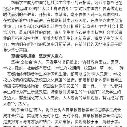
帮助学生成为中国特色社会主义事业的开拓者。习近平总书记在
纪念五四运动100周年大会上寄语青年：“新时代中国青年要勇做走在
时代前列的奋进者、开拓者、奉献者，毫不畏惧面对一切艰难险阻，
在劈波斩浪中开拓前进，在披荆斩棘中开辟天地，在攻坚克难中创造
业绩，用青春和汗水创造出让世界刮目相看的新奇迹！”作为社会上最
富活力、最具创造性的群体，青年学生更应该是中国特色社会主义事
业的开拓者和生力军。要着力培育学生的创新意识，激发学生创造活
力，为他们在新时代的风浪中开拓前进，在新时代的天地中施展拳脚
奠定坚实基础。
遵循培养规律，坚定育人重心
坚持“全社会”育人。习近平总书记指出：“办好教育事业，家庭、
学校、政府、社会都有责任。”学生在校期间，校园的一草一木、一砖
一瓦都始终伴随着学生的学习和生活，都可以成为“育人元素”；学校
校史校情的挖掘以及校园文化氛围的塑造，都潜移默化地影响着学生
情趣培养和性格陶冶；校园全体教职员工的一言一行、一举一动都对
学生的行为产生示范效应，特别是服务学生的“一线窗口”以及学生的
身边人，都要强化育人人人有责、人人履责的意识观念，努力成为“育
人者”“引路人”。
坚持“全过程”育人。将立德树人贯穿教育教学全过程和学生成长
成才全过程，实现育人无时不在、无时不有。贯穿教育教学全过程就
是要把育人与育才紧密结合、灵活穿插，实现寓教于乐、寓教于学。