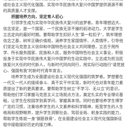
成社会主义现代化强国、实现中华民族伟大复兴中国梦提供源源不断
的高质量人才支撑。
把握培养方向，坚定育人初心
引领学生成为实现中华民族伟大复兴的追梦者。青年理想远大、
信念坚定，是一个国家、一个民族无坚不摧的前进动力。大学是学生
立志定向的最好时期。要帮助学生扣好人生“第一粒扣子”，筑牢理想
信念之基，树牢正确价值观，涵养学生家国情怀、人类情怀，引导他
们坚定马克思主义信仰和中国特色社会主义共同理想，立志于用所
学、所长服务国家、民族和人民，服务中国特色社会主义事业，积极
投身于实现中华民族伟大复兴中国梦的生动实践中，立志成为担当民
族复兴大任的时代新人，与新时代同向同行，用实际行动践行“请党放
心、强国有我”的新时代青年宣言。
培养学生成为全面建设社会主义现代化强国的筑梦者。梦想要在
一代又一代人的接续奋斗、真干实干中实现，新时代也对青年能力素
质提出了新的更高要求。要帮助学生树立“不学习、无以立”的意识，
帮助他们学习掌握马克思主义立场观点方法，奠定扎实的专业理论基
础，让学生在校园学到真学问、掌握真本领。同时也要培养学生博学
广览的习惯，注重培养学生的人文素养和科学精神，拓宽学生的人生
格局和视野眼界，提升学生洞察社会、驾驭全局、躬身实践的能力，
帮助学生练就一身“钢筋铁骨”，在全面建设社会主义现代化强国新征
程中接稳接好历史的接力棒。